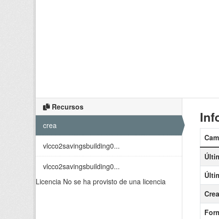
Recursos
Inf
crea
Cam
vlcco2savingsbuilding0...
Últi
vlcco2savingsbuilding0...
Últi
Licencia
No se ha provisto de una licencia
Cre
For