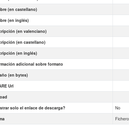
re (en castellano)
re (en inglés)
ripción (en valenciano)
ripción (en castellano)
ripción (en inglés)
rmación adicional sobre formato
ño (en bytes)
ARE Url
load
trar solo el enlace de descarga?
No
oma
Fichero