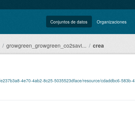
Conjuntos de datos
Organizaciones
growgreen_growgreen_co2savi...
crea
taset/e237b3a8-4e70-4ab2-8c25-5035523dface/resource/cdaddbc6-583b