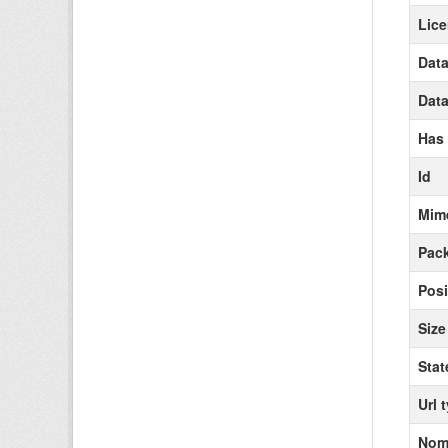
Lice
Data
Data
Has
Id
Mim
Pack
Posi
Size
Stat
Url 
Nomb