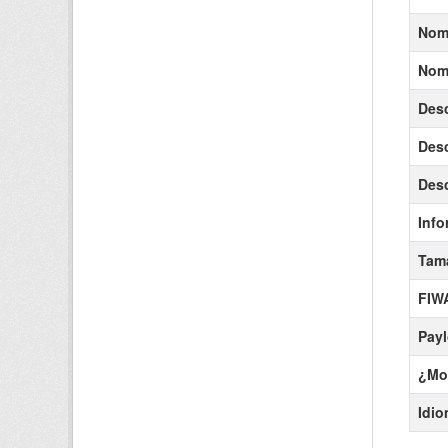
Nomb
Nomb
Desc
Desc
Desc
Info
Tama
FIW
Pay
¿Mos
Idi