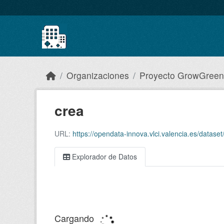
Skip to main content
Organizaciones
Proyecto GrowGreen
crea
URL:
https://opendata-innova.vlci.valencia.es/da
Explorador de Datos