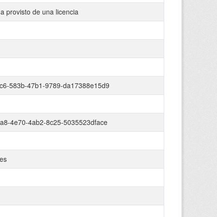
a provisto de una licencia
c6-583b-47b1-9789-da17388e15d9
a8-4e70-4ab2-8c25-5035523dface
es