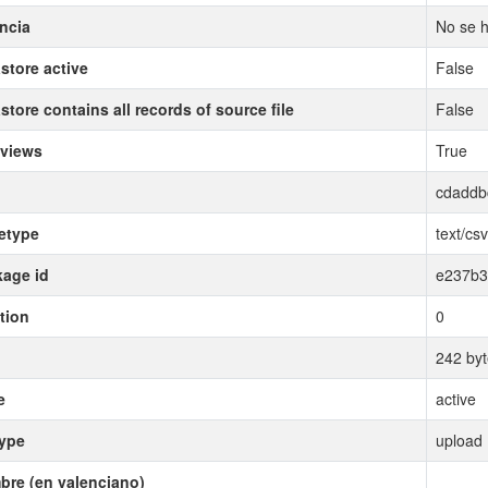
ncia
No se h
store active
False
store contains all records of source file
False
 views
True
cdaddb
etype
text/csv
age id
e237b3
tion
0
242 byt
e
active
type
upload
re (en valenciano)