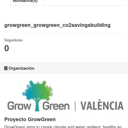
Normativa(s)
growgreen_growgreen_co2savingsbuilding
Seguidores
0
Organización
Proyecto GrowGreen
GrowGreen aims to create climate and water resilient, healthy an