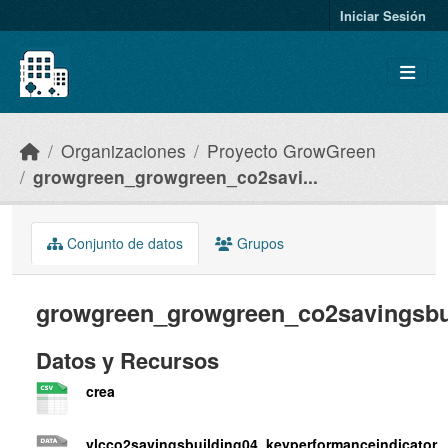
Skip to main content
Iniciar Sesión
Organizaciones
Proyecto GrowGreen
growgreen_growgreen_co2savi...
Conjunto de datos
Grupos
growgreen_growgreen_co2savingsbu
Datos y Recursos
crea
vlcco2savingsbuilding04_keyperformanceindicator