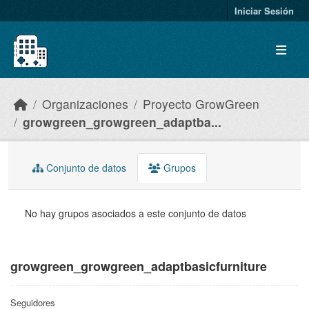
Skip to main content
Iniciar Sesión
Organizaciones
Proyecto GrowGreen
growgreen_growgreen_adaptba...
Conjunto de datos
Grupos
No hay grupos asociados a este conjunto de datos
growgreen_growgreen_adaptbasicfurniture
Seguidores