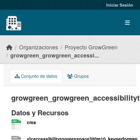
Skip to main content
Iniciar Sesión
Organizaciones
Proyecto GrowGreen
growgreen_growgreen_accessi...
Conjunto de datos
Grupos
growgreen_growgreen_accessibilit
Datos y Recursos
crea
vlcaccessibilitytogreenspace300m10_keyperforman..