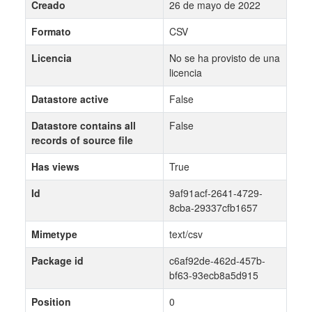
Creado
26 de mayo de 2022
Formato
CSV
Licencia
No se ha provisto de una
licencia
Datastore active
False
Datastore contains all
False
records of source file
Has views
True
Id
9af91acf-2641-4729-
8cba-29337cfb1657
Mimetype
text/csv
Package id
c6af92de-462d-457b-
bf63-93ecb8a5d915
Position
0