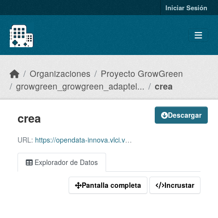
Skip to main content
Iniciar Sesión
Organizaciones
Proyecto GrowGreen
growgreen_growgreen_adaptel...
crea
crea
Descargar
URL:
https://opendata-innova.vlci.valencia.es/dataset/c6af92de-462d-457b-bf63-93ecb8a5d915/resource/9af91acf-2641-4729-8cba-29337cfb1657/download/crea.csv
Explorador de Datos
Pantalla completa
Incrustar