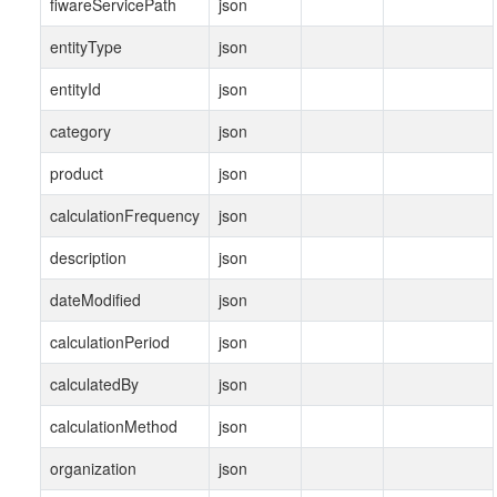
fiwareServicePath
json
entityType
json
entityId
json
category
json
product
json
calculationFrequency
json
description
json
dateModified
json
calculationPeriod
json
calculatedBy
json
calculationMethod
json
organization
json