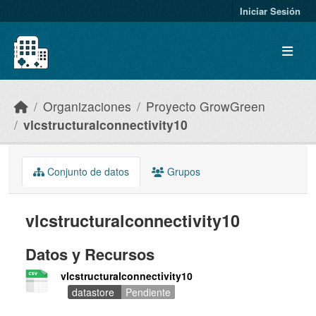
Skip to main content
Iniciar Sesión
Organizaciones
Proyecto GrowGreen
vlcstructuralconnectivity10
Conjunto de datos
Grupos
vlcstructuralconnectivity10
Datos y Recursos
vlcstructuralconnectivity10
datastore
Pendiente