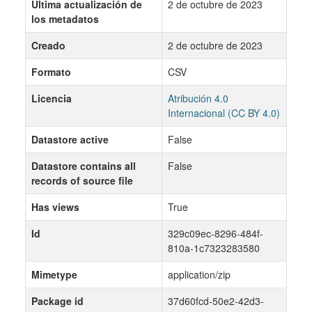
Última actualización de
2 de octubre de 2023
los metadatos
Creado
2 de octubre de 2023
Formato
CSV
Licencia
Atribución 4.0
Internacional (CC BY 4.0)
Datastore active
False
Datastore contains all
False
records of source file
Has views
True
Id
329c09ec-8296-484f-
810a-1c7323283580
Mimetype
application/zip
Package id
37d60fcd-50e2-42d3-