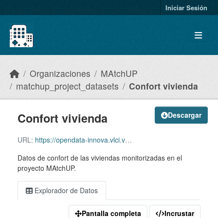
Skip to main content
Iniciar Sesión
Organizaciones
MAtchUP
matchup_project_datasets
Confort vivienda
Confort vivienda
Descargar
URL:
https://opendata-innova.vlci.valencia.es/dataset/37d60fcd-50e2-42d3-9ba9-e36015742dc7/resource/329c09ec-8296-484f-810a-1c7323283580/download/smartsensor_comfort.zip
Datos de confort de las viviendas monitorizadas en el
proyecto MAtchUP.
Explorador de Datos
Pantalla completa
Incrustar