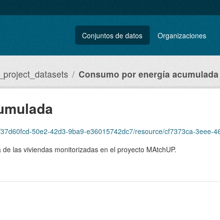
Conjuntos de datos
Organizaciones
project_datasets
Consumo por energía acumulada
cumulada
37d60fcd-50e2-42d3-9ba9-e36015742dc7/resource/cf7373ca-3eee-4611-b363-65
de las viviendas monitorizadas en el proyecto MAtchUP.