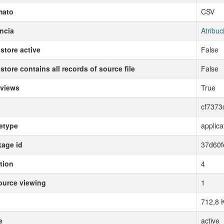
mato
CSV
ncia
Atribuc
store active
False
store contains all records of source file
False
 views
True
cf7373
etype
applica
age id
37d60f
tion
4
urce viewing
1
712,8 
e
active