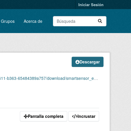
Iniciar Sesión
Grupos
Acerca de
Descargar
484389a757/download/smartsensor_energyaccumulated.zip
Pantalla completa
Incrustar