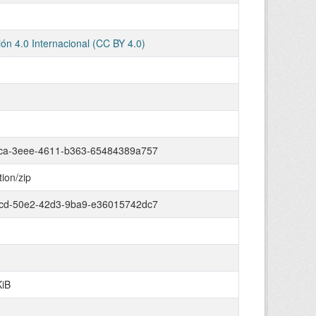
ión 4.0 Internacional (CC BY 4.0)
ca-3eee-4611-b363-65484389a757
tion/zip
cd-50e2-42d3-9ba9-e36015742dc7
KiB