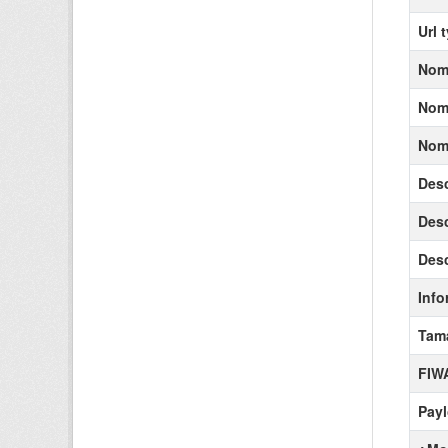
Url 
Nomb
Nomb
Nomb
Desc
Desc
Desc
Info
Tama
FIW
Pay