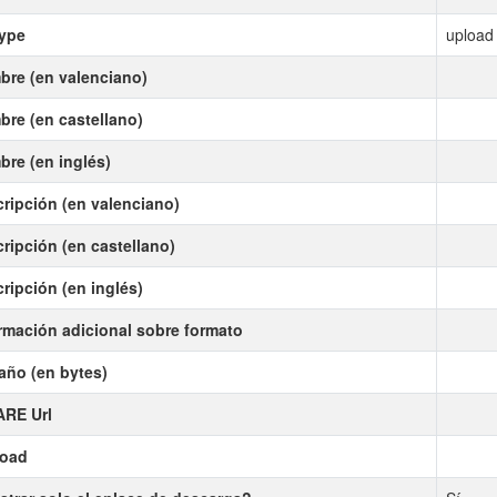
type
upload
re (en valenciano)
re (en castellano)
re (en inglés)
ripción (en valenciano)
ripción (en castellano)
ripción (en inglés)
rmación adicional sobre formato
ño (en bytes)
ARE Url
load