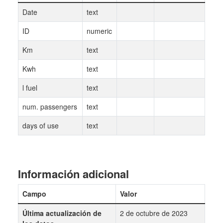
Date
text
ID
numeric
Km
text
Kwh
text
l fuel
text
num. passengers
text
days of use
text
Información adicional
Campo
Valor
Última actualización de
2 de octubre de 2023