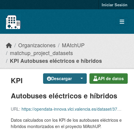
Skip to main content
Iniciar Sesión
Organizaciones
MAtchUP
matchup_project_datasets
KPI Autobuses eléctricos e híbridos
KPI
Descargar
API de datos
Autobuses eléctricos e híbridos
URL:
https://opendata-innova.vlci.valencia.es/dataset/37d60fcd-50e2-42d3-9ba9-e36015742dc7/resource/f17278e0-f598-4976-8fec-c4e376489151/download/e-bus-y-h-bus.zip
Datos calculados con los KPI de los autobuses eléctricos e
híbridos monitorizados en el proyecto MAtchUP.