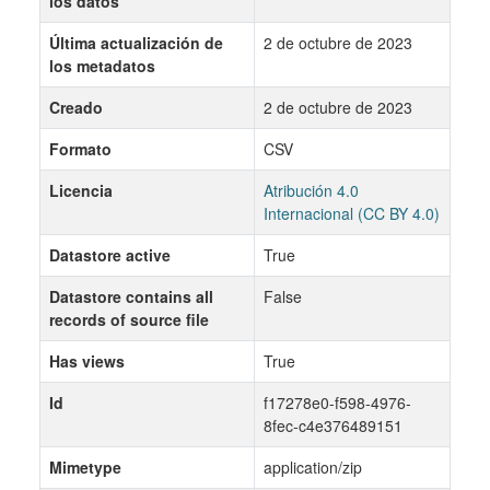
los datos
Última actualización de
2 de octubre de 2023
los metadatos
Creado
2 de octubre de 2023
Formato
CSV
Licencia
Atribución 4.0
Internacional (CC BY 4.0)
Datastore active
True
Datastore contains all
False
records of source file
Has views
True
Id
f17278e0-f598-4976-
8fec-c4e376489151
Mimetype
application/zip